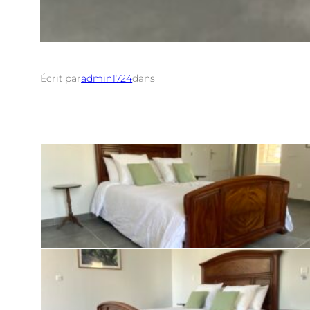
Écrit par
admin1724
dans