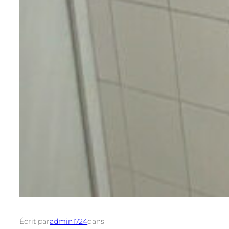
Écrit par
admin1724
dans