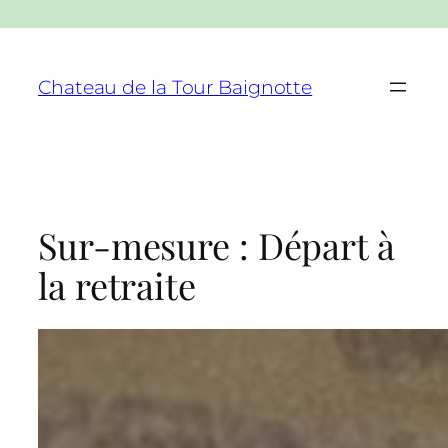
Aller
au
Chateau de la Tour Baignotte
contenu
Sur-mesure : Départ à
la retraite