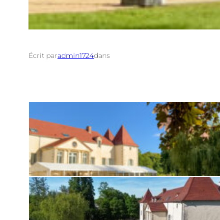
Écrit par
admin1724
dans